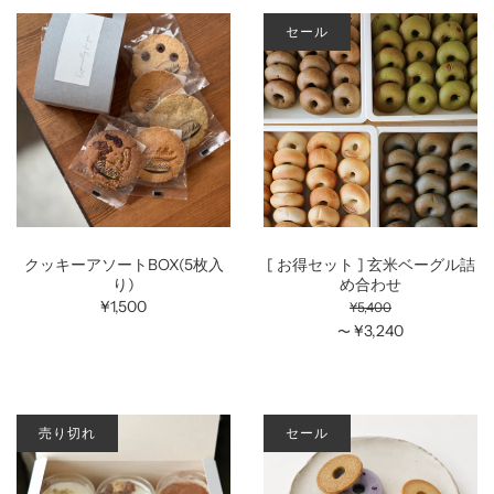
セール
クッキーアソートBOX(5枚入
[ お得セット ] 玄米ベーグル詰
り)
め合わせ
¥1,500
¥5,400
¥3,240
〜
売り切れ
セール