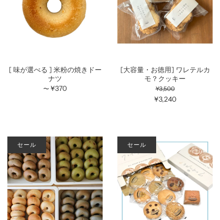
[ 味が選べる ] 米粉の焼きドー
[大容量・お徳用] ワレテルカ
ナツ
モ？クッキー
¥370
¥3,500
〜
¥3,240
セール
セール