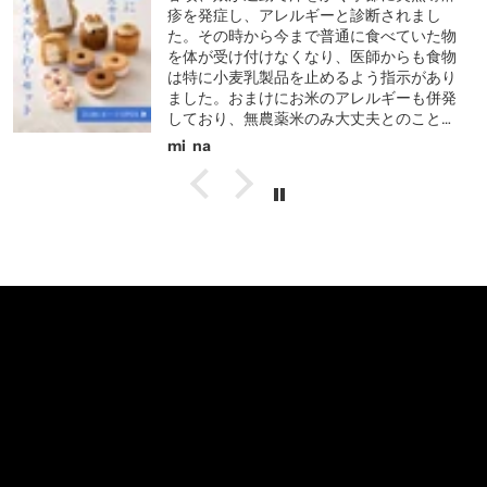
疹を発症し、アレルギーと診断されまし
た。その時から今まで普通に食べていた物
を体が受け付けなくなり、医師からも食物
は特に小麦乳製品を止めるよう指示があり
ました。おまけにお米のアレルギーも併発
しており、無農薬米のみ大丈夫とのことで
学校給食もお弁当に切り替えることにな
mi_na
り、娘だけでなく母親も毎日対応に手探り
で少しずつ疲弊してました。ドタバタの1学
期を無事に終えた夏休みの朝、偶然ブッダ
さんのお店を見つけました。もう嬉しくて
嬉しくて、すぐお店に予約させていただい
て、オンラインでもおやつのセットを注
文。お品の一つ一つに安心感と丁寧な温か
いお気持ちが込められていて、お味も驚く
ほど美味しかったです。素晴らしいお仕事
に感動いたしました。従事されているスタ
ッフの皆さま、ご馳走様でした。子どもも
喜んでおりました。またリピートさせてい
ただきます。