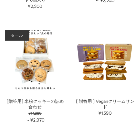
ド 6個入り
¥3,240
〜
¥2,300
セール
[贈答用] 米粉クッキーの詰め
[ 贈答用 ] Veganクリームサン
合わせ
ド
¥1,590
¥14,660
¥2,970
〜