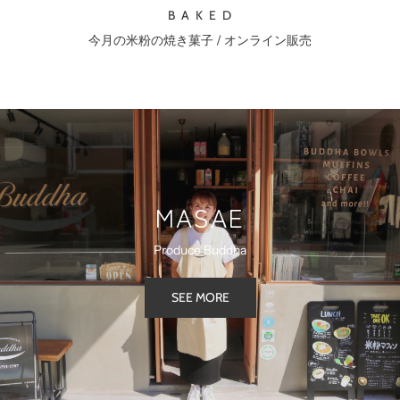
B A K E D
今月の米粉の焼き菓子 / オンライン販売
MASAE
Produce Buddha
SEE MORE