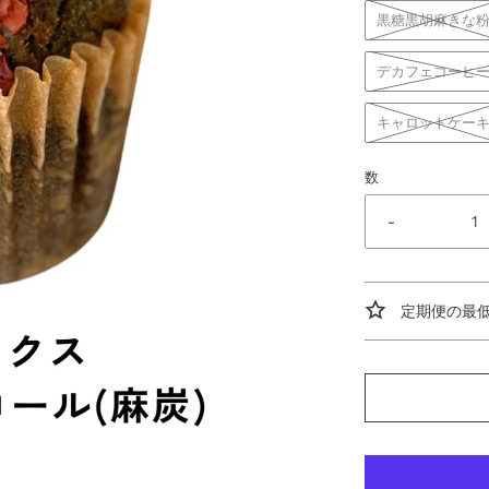
黒糖黒胡麻きな
デカフェコーヒ
キャロットケー
数
-
定期便の最低