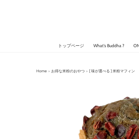
トップページ
What's Buddha ?
O
Home
›
お得な米粉のおやつ
›
[ 味が選べる ] 米粉マフィン