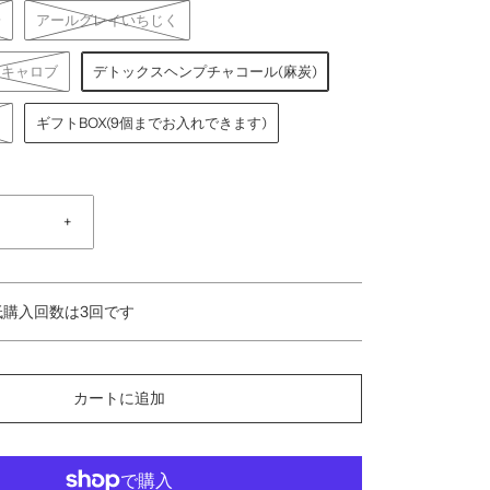
粉
アールグレイいちじく
ーキャロブ
デトックスヘンプチャコール(麻炭)
キ
ギフトBOX(9個までお入れできます)
+
購入回数は3回です
カートに追加