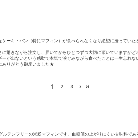
ケーキ・パン（特にマフィン）が食べられなくなり絶望に浸っていたとこ
さに驚きながら注文し、届いてからひとつずつ大切に頂いていますがど
ーが出ないという感動で本気で涙ぐみながら食べたことは一生忘れないです
にありがとう御座いました★
1
2
3
・グルテンフリーの米粉マフィンです。血糖値の上がりにくい甘味料であ