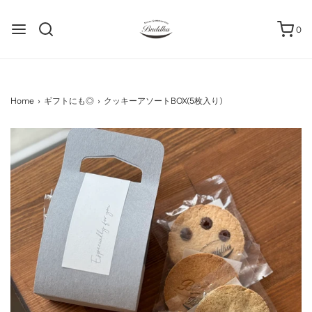
0
Home
›
ギフトにも◎
›
クッキーアソートBOX(5枚入り)