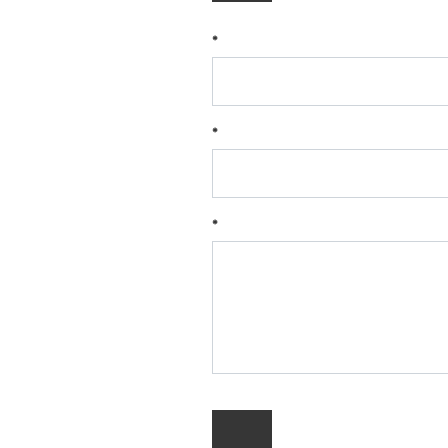
*
*
*